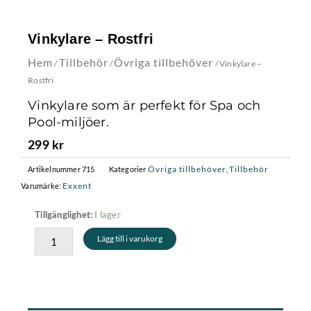
Vinkylare – Rostfri
Hem
Tillbehör
Övriga tillbehöver
/
/
/ Vinkylare –
Rostfri
Vinkylare som är perfekt för Spa och
Pool-miljöer.
299
kr
Övriga tillbehöver
Tillbehör
Artikelnummer
715
Kategorier
,
Exxent
Varumärke:
Vinkylare
I lager
Tillgänglighet:
-
Lägg till i varukorg
Rostfri
mängd