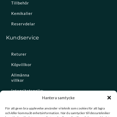
Tillbehör
Kemikalier
Reservdelar
Kundservice
Returer
Köpvillkor
Allmänna
villkor
Integritetspolicy
Hantera samtycke
Ångra köp
För att ge en bra upplevelse använder vi teknik som cookies för att lagra
och/eller komma åt enhetsinformation. När du samtycker till dessa tekniker
Konto