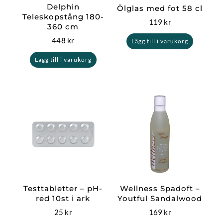
Delphin
Ölglas med fot 58 cl
Teleskopstång 180-
119
kr
360 cm
448
kr
Lägg till i varukorg
Lägg till i varukorg
Testtabletter – pH-
Wellness Spadoft –
red 10st i ark
Youtful Sandalwood
25
kr
169
kr