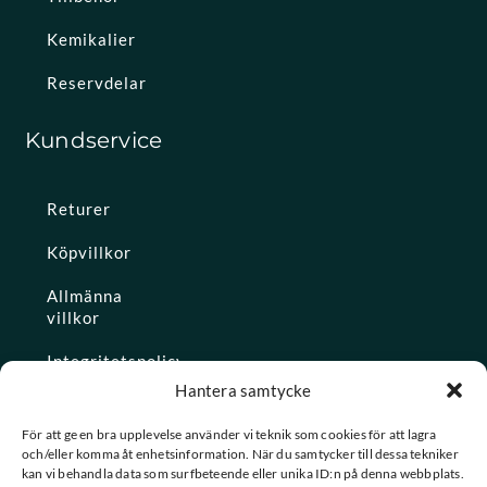
Kemikalier
Reservdelar
Kundservice
Returer
Köpvillkor
Allmänna
villkor
Integritetspolicy
Hantera samtycke
Ångra köp
För att ge en bra upplevelse använder vi teknik som cookies för att lagra
och/eller komma åt enhetsinformation. När du samtycker till dessa tekniker
Konto
kan vi behandla data som surfbeteende eller unika ID:n på denna webbplats.