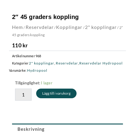
2″ 45 graders koppling
Hem
Reservdelar
Kopplingar
2" kopplingar
/
/
/
/ 2″
45 graders koppling
110
kr
Artikelnummer
968
2" kopplingar
Reservdelar
Reservdelar Hydropool
Kategorier
,
,
Hydropool
Varumärke:
2"
I lager
Tillgänglighet:
45
Lägg till i varukorg
graders
koppling
mängd
Beskrivning