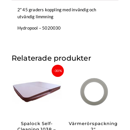
2″ 45 graders koppling med invändig och
utvändig limmning
Hydropool – 5020030
Relaterade produkter
Det
Det
-30%
ursprungliga
nuvarande
priset
priset
var:
är:
17
12
999 kr.
599,30 kr.
Spalock Self-
Värmerörspackning
Cleaning 1038 –
2″