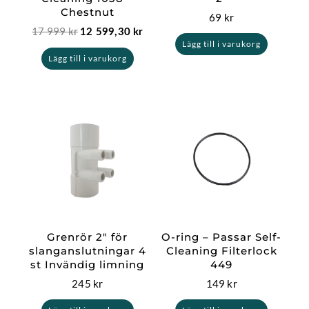
Chestnut
69
kr
17 999
kr
12 599,30
kr
Lägg till i varukorg
Lägg till i varukorg
Grenrör 2″ för
O-ring – Passar Self-
slanganslutningar 4
Cleaning Filterlock
st Invändig limning
449
245
kr
149
kr