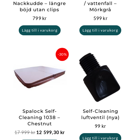
Nackkudde – längre
/ vattenfall –
böjd utan clips
Mörkgrå
799
kr
599
kr
Lägg till i varukorg
Lägg till i varukorg
Det
Det
-30%
ursprungliga
nuvarande
priset
priset
var:
är:
17
12
999 kr.
599,30 kr.
Spalock Self-
Self-Cleaning
Cleaning 1038 –
luftventil (nya)
Chestnut
99
kr
17 999
kr
12 599,30
kr
Lägg till i varukorg