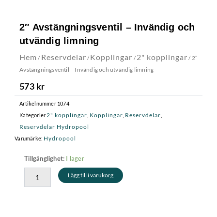
2″ Avstängningsventil – Invändig och
utvändig limning
Hem
Reservdelar
Kopplingar
2" kopplingar
/
/
/
/ 2″
Avstängningsventil – Invändig och utvändig limning
573
kr
Artikelnummer
1074
2" kopplingar
Kopplingar
Reservdelar
Kategorier
,
,
,
Reservdelar Hydropool
Hydropool
Varumärke:
2"
I lager
Tillgänglighet:
Avstängningsventil
Lägg till i varukorg
-
Invändig
och
utvändig
limning