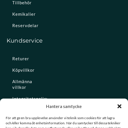
Tillbehör
Kemikalier
Reservdelar
Kundservice
Returer
Köpvillkor
Allmänna
villkor
Integritetspolicy
Hantera samtycke
Ångra köp
För att ge en bra upplevelse använder vi teknik som cookies för att lagra
och/eller komma åt enhetsinformation. När du samtycker till dessa tekniker
Konto