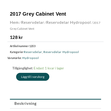
2017 Grey Cabinet Vent
Hem
Reservdelar
Reservdelar Hydropool
/
/
/ 2017
Grey Cabinet Vent
128
kr
Artikelnummer
1203
Reservdelar
Reservdelar Hydropool
Kategorier
,
Hydropool
Varumärke:
2017
Endast 1 kvar i lager
Tillgänglighet:
Grey
Lägg till i varukorg
Cabinet
Vent
mängd
Beskrivning