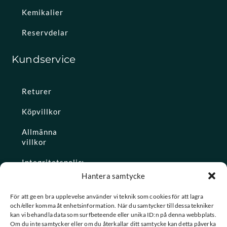
Kemikalier
Reservdelar
Kundservice
Returer
Köpvillkor
Allmänna
villkor
Integritetspolicy
Hantera samtycke
Ångra köp
För att ge en bra upplevelse använder vi teknik som cookies för att lagra
och/eller komma åt enhetsinformation. När du samtycker till dessa tekniker
Konto
kan vi behandla data som surfbeteende eller unika ID:n på denna webbplats.
Om du inte samtycker eller om du återkallar ditt samtycke kan detta påverka