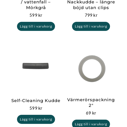
/ vattenfall –
Nackkudde – längre
Mörkgrå
böjd utan clips
599
kr
799
kr
Lägg till i varukorg
Lägg till i varukorg
Värmerörspackning
Self-Cleaning Kudde
2″
599
kr
69
kr
Lägg till i varukorg
Lägg till i varukorg