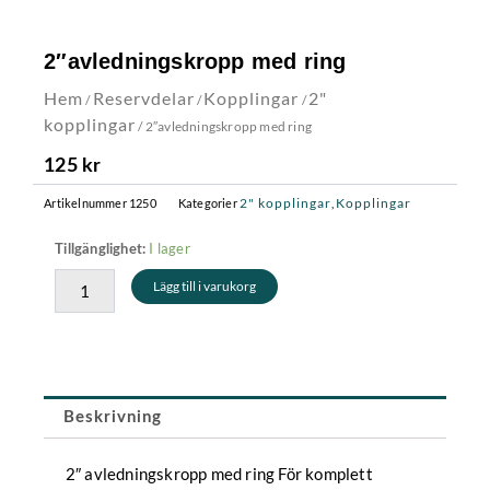
2″avledningskropp med ring
Hem
Reservdelar
Kopplingar
2"
/
/
/
kopplingar
/ 2″avledningskropp med ring
125
kr
2" kopplingar
Kopplingar
Artikelnummer
1250
Kategorier
,
2"avledningskropp
I lager
Tillgänglighet:
med
Lägg till i varukorg
ring
mängd
Beskrivning
2″ avledningskropp med ring För komplett