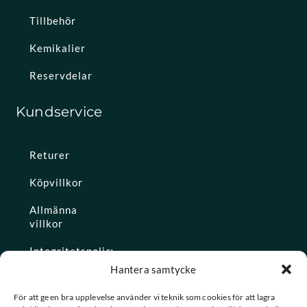
Tillbehör
Kemikalier
Reservdelar
Kundservice
Returer
Köpvillkor
Allmänna
villkor
Integritetspolicy
Hantera samtycke
Ångra köp
För att ge en bra upplevelse använder vi teknik som cookies för att lagra