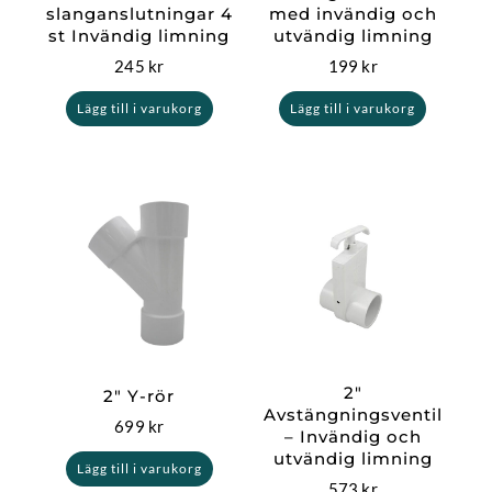
slanganslutningar 4
med invändig och
st Invändig limning
utvändig limning
245
kr
199
kr
Lägg till i varukorg
Lägg till i varukorg
2″
2″ Y-rör
Avstängningsventil
699
kr
– Invändig och
utvändig limning
Lägg till i varukorg
573
kr