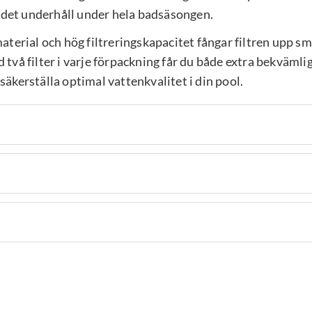
ndet underhåll under hela badsäsongen.
rmaterial och hög filtreringskapacitet fångar filtren upp s
d två filter i varje förpackning får du både extra bekvämli
säkerställa optimal vattenkvalitet i din pool.