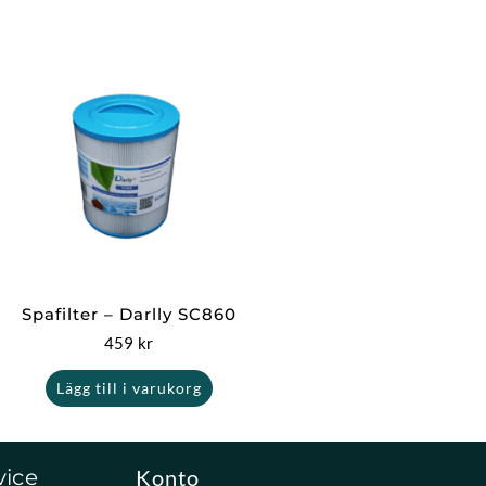
Spafilter – Darlly SC860
459
kr
Lägg till i varukorg
vice
Konto