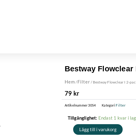
Bestway Flowclear 
Hem
Filter
/
/ Bestway Flowclear I 2-pac
79
kr
Filter
Artikelnummer
3054
Kategori
Bestway
Endast 1 kvar i la
Tillgänglighet:
Flowclear
Lägg till i varukorg
I
2-