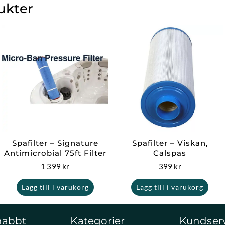
ukter
Spafilter – Signature
Spafilter – Viskan,
Antimicrobial 75ft Filter
Calspas
1 399
kr
399
kr
Lägg till i varukorg
Lägg till i varukorg
nabbt
Kategorier
Kundser