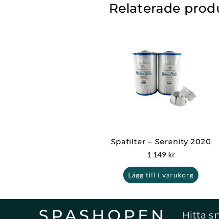
Relaterade prod
Spafilter – Serenity 2020
1 149
kr
Lägg till i varukorg
SPASHOPEN
Hitta s