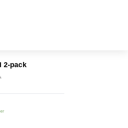
I 2-pack
k
ger