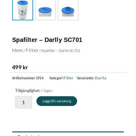
Spafilter – Darlly SC701
Hem
Filter
/
/ Spafilter – Darlly SC701
499
kr
Filter
Darlly
Artikelnummer
1914
Kategori
Varumärke:
Spafilter
I lager
Tillgänglighet:
-
Lägg till i varukorg
Darlly
SC701
mängd