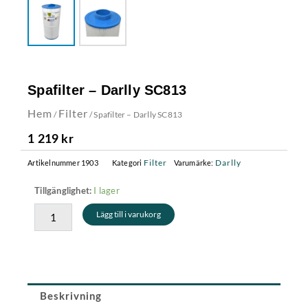
Spafilter – Darlly SC813
Hem
Filter
/
/ Spafilter – Darlly SC813
1 219
kr
Filter
Darlly
Artikelnummer
1903
Kategori
Varumärke:
Spafilter
I lager
Tillgänglighet:
-
Lägg till i varukorg
Darlly
SC813
mängd
Beskrivning