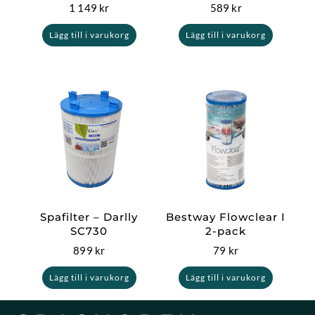
1 149
kr
589
kr
Lägg till i varukorg
Lägg till i varukorg
Spafilter – Darlly
Bestway Flowclear I
SC730
2-pack
899
kr
79
kr
Lägg till i varukorg
Lägg till i varukorg