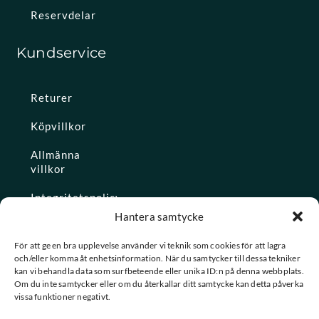
Reservdelar
Kundservice
Returer
Köpvillkor
Allmänna
villkor
Integritetspolicy
Hantera samtycke
Ångra köp
För att ge en bra upplevelse använder vi teknik som cookies för att lagra
och/eller komma åt enhetsinformation. När du samtycker till dessa tekniker
Konto
kan vi behandla data som surfbeteende eller unika ID:n på denna webbplats.
Om du inte samtycker eller om du återkallar ditt samtycke kan detta påverka
Glömt
vissa funktioner negativt.
lösenordet