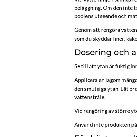
beläggning. Om den inte ta
poolens utseende och mat
Genom att rengöra vatten
som du skyddar liner, kake
Dosering och 
Se till att ytan är fuktig 
Applicera en lagom mäng
den smutsiga ytan. Låt pro
vattenstråle.
Vid rengöring av större yt
Använd inte produkten på 