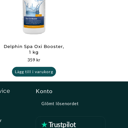
Delphin Spa Oxi Booster,
1 kg
359
kr
Lägg till i varukorg
vice
Konto
Glömt lösenordet
r
★ Trustpilot