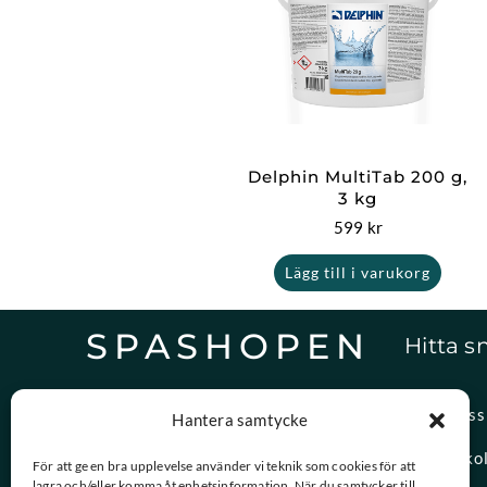
Delphin MultiTab 200 g,
3 kg
599
kr
Lägg till i varukorg
SPASHOPEN
Hitta s
Specialister på,
Om oss
Hantera samtycke
reservdelar och vattenvård.
Spasko
För att ge en bra upplevelse använder vi teknik som cookies för att
lagra och/eller komma åt enhetsinformation. När du samtycker till