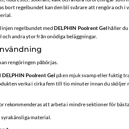
s bort regelbundet kan den bli svårare att rengöra och i v
erial.
linjen regelbundet med
håller du
DELPHIN Poolrent Gel
l och andra ytor från onödiga beläggningar.
användning
innan rengöringen påbörjas.
d
på en mjuk svamp eller fuktig tr
DELPHIN Poolrent Gel
dukten verka i cirka fem till tio minuter innan du sköljer
or rekommenderas att arbeta i mindre sektioner för bästa
syrakänsliga material.