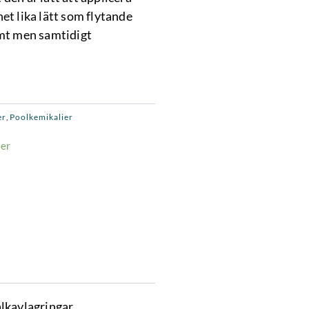
net lika lätt som flytande
mt men samtidigt
er
Poolkemikalier
,
ger
lkavlagringar,