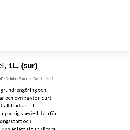
, 1L, (sur)
er
/ Delphin Poolrent Gel, 1L, (sur)
 grundrengöring och
r och övriga ytor. Surt
 kalkfläckar och
mpar sig speciellt bra för
songsstart och
 den är lätt att applicera