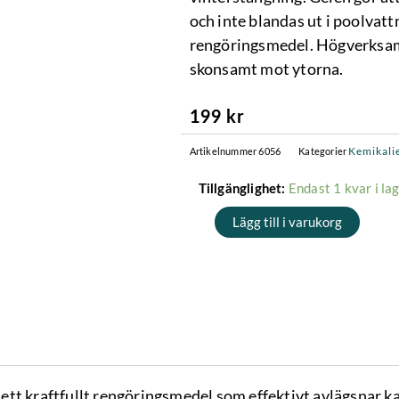
och inte blandas ut i poolvatt
rengöringsmedel. Högverksa
skonsamt mot ytorna.
199
kr
Kemikali
Artikelnummer
6056
Kategorier
Delphin
Endast 1 kvar i la
Tillgänglighet:
Poolrent
Lägg till i varukorg
Gel,
1L,
(sur)
mängd
tt kraftfullt rengöringsmedel som effektivt avlägsnar ka