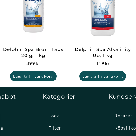
Delphin Spa Brom Tabs
Delphin Spa Alkalinity
20 g, 1 kg
Up, 1 kg
499
kr
119
kr
Lägg till i varukorg
Lägg till i varukorg
nabbt
Kategorier
Kundser
Lock
Returer
la
Filter
Köpvillko