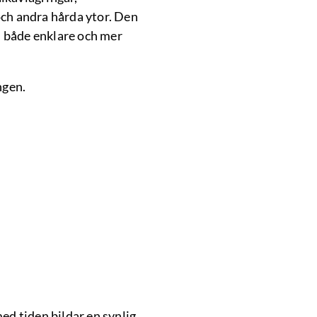
och andra hårda ytor. Den
en både enklare och mer
ngen.
ed tiden bildar en synlig