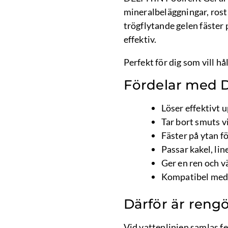
mineralbeläggningar, rost
trögflytande gelen fäster 
effektiv.
Perfekt för dig som vill h
Fördelar med 
Löser effektivt 
Tar bort smuts v
Fäster på ytan f
Passar kakel, lin
Ger en ren och 
Kompatibel med 
Därför är rengö
Vid vattenlinjen samlas fe