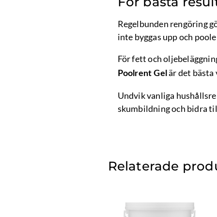
För bästa resul
Regelbunden rengöring gör
inte byggas upp och poole
För fett och oljebeläggni
är det bästa 
Poolrent Gel
Undvik vanliga hushållsre
skumbildning och bidra till
Relaterade prod