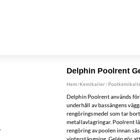
Delphin Poolrent Gel
Hem
Kemikalier
Poolkemikali
/
/
Delphin Poolrent används för
underhåll av bassängens vägga
rengöringsmedel som tar bort
metallavlagringar. Poolrent lä
rengöring av poolen innan sä
vinterstängning. Gelén gör att