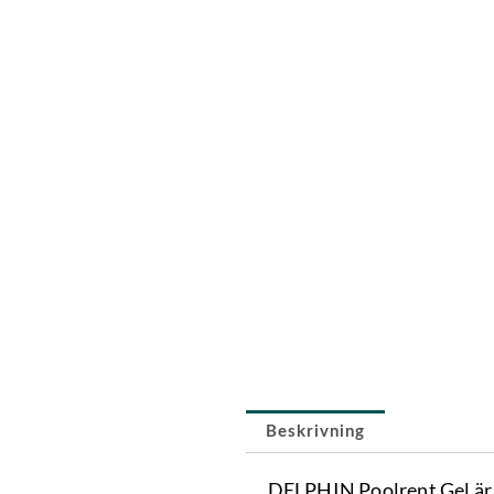
Beskrivning
DELPHIN Poolrent Gel är e