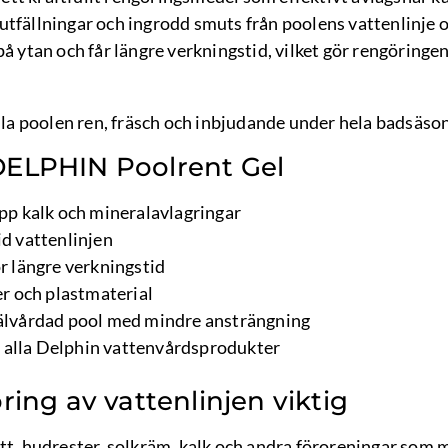
utfällningar och ingrodd smuts från poolens vattenlinje 
på ytan och får längre verkningstid, vilket gör rengöring
ålla poolen ren, fräsch och inbjudande under hela badsäso
DELPHIN Poolrent Gel
upp kalk och mineralavlagringar
id vattenlinjen
ör längre verkningstid
er och plastmaterial
välvårdad pool med mindre ansträngning
alla Delphin vattenvårdsprodukter
ring av vattenlinjen viktig
tt, hudrester, solkräm, kalk och andra föroreningar som m