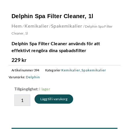
Delphin Spa Filter Cleaner, 1l
Hem
Kemikalier
Spakemikalier
/
/
/ Delphin Spa Filter
Cleaner, 1l
Delphin Spa Filter Cleaner används för att
effektivt rengöra dina spabadsfilter
229
kr
Kemikalier
Spakemikalier
Artikelnummer
394
Kategorier
,
Delphin
Varumärke:
Delphin
I lager
Tillgänglighet:
Spa
Lägg till i varukorg
Filter
Cleaner,
1l
mängd