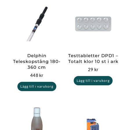
Delphin
Testtabletter DPD1 –
Teleskopstång 180-
Totalt klor 10 st i ark
360 cm
29
kr
448
kr
Lägg till i varukorg
Lägg till i varukorg