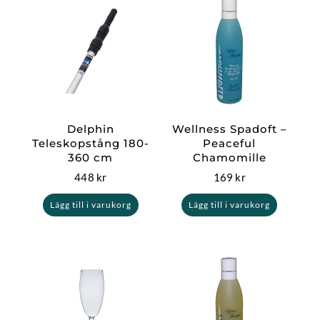
Delphin
Wellness Spadoft –
Teleskopstång 180-
Peaceful
360 cm
Chamomille
448
kr
169
kr
Lägg till i varukorg
Lägg till i varukorg