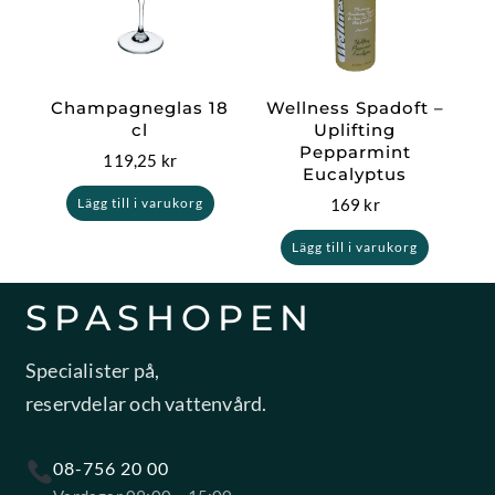
Champagneglas 18
Wellness Spadoft –
cl
Uplifting
Pepparmint
119,25
kr
Eucalyptus
169
kr
Lägg till i varukorg
Lägg till i varukorg
SPASHOPEN
Specialister på,
reservdelar och vattenvård.
08-756 20 00