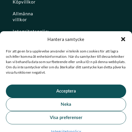
Köpvillkor
Allmänna
villkor
Integritetspolicy
Hantera samtycke
Ångra köp
För att ge en bra upplevelse använder vi teknik som cookies för att lagra
och/eller komma åt enhetsinformation. När du samtycker till dessa tekniker
Konto
kan vi behandla data som surfbeteende eller unika ID:n på denna webbplats.
Om du inte samtycker eller om du återkallar ditt samtycke kan detta påverka
Glömt
vissa funktioner negativt.
lösenordet
Acceptera
★ Trustpilot
Neka
★
★
★
★
★
Se alla våra omdömen
Visa preferenser
F
I
© 2026 Spashopen. Alla rättigheter förbehållna.
Integritetspolicy