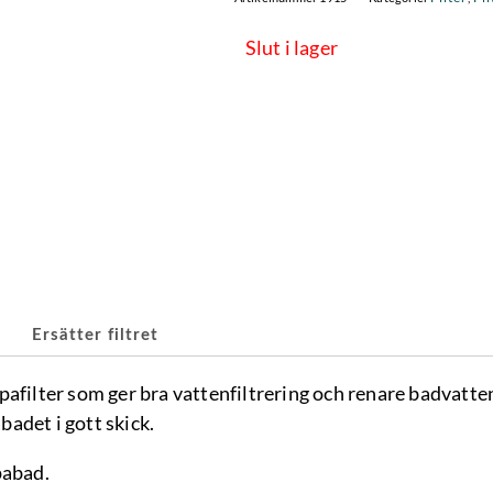
Slut i lager
Ersätter filtret
afilter som ger bra vattenfiltrering och renare badvatten.
abadet i gott skick.
pabad.