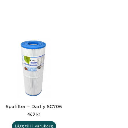
Spafilter – Darlly SC706
469
kr
Lägg till i varukorg