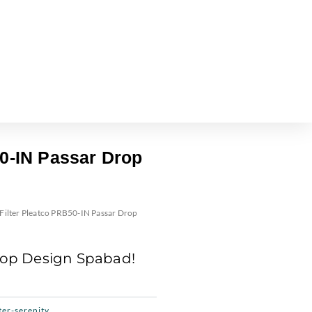
50-IN Passar Drop
 Filter Pleatco PRB50-IN Passar Drop
Drop Design Spabad!
ter-serenity