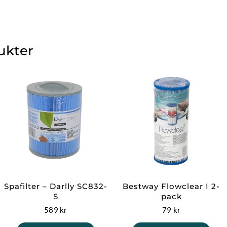
ukter
Spafilter – Darlly SC832-
Bestway Flowclear I 2-
S
pack
589
kr
79
kr