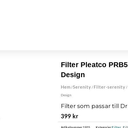
Filter Pleatco PRB
Design
Hem
Serenity
Filter-serenity
/
/
/
Design
Filter som passar till 
399
kr
Filter
Fil
Artikelnummer
1915
Kategorier
,