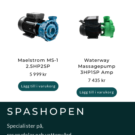
Maelstrom MS-1
Waterway
2.5HP2SP
Massagepump
3HP1SP Amp
5 999
kr
7 435
kr
Lägg till i varukorg
Lägg till i varukorg
SPASHOPEN
Specialister på,
reservdelar och vattenvård.