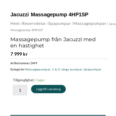
Jacuzzi Massagepump 4HP1SP
Hem
Reservdelar
Spapumpar
Massagepumpar
/
/
/
/ Jacu
Massagepump 4HP1SP
Massagepump från Jacuzzi med
en hastighet
7 999
kr
Artikelnummer
2499
Massagepumpar
1 & 2-stegs pumpar
Spapumpar
Kategorier
,
,
Jacuzzi
I lager
Tillgänglighet:
Massagepump
Lägg till i varukorg
4HP1SP
mängd