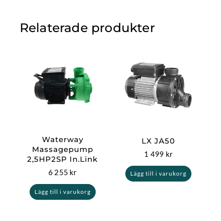
Relaterade produkter
Waterway
LX JA50
Massagepump
1 499
kr
2,5HP2SP In.Link
6 255
kr
Lägg till i varukorg
Lägg till i varukorg