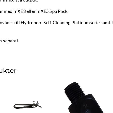
ar med InXE3 eller InXE5 Spa Pack.
nvänts till Hydropool Self-Cleaning Platinumserie samt 
es separat.
ukter