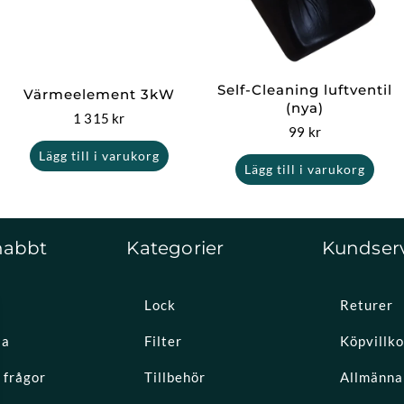
Self-Cleaning luftventil
Värmeelement 3kW
(nya)
1 315
kr
99
kr
Lägg till i varukorg
Lägg till i varukorg
nabbt
Kategorier
Kundser
Lock
Returer
la
Filter
Köpvillko
 frågor
Tillbehör
Allmänna 