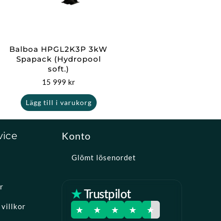
Balboa HPGL2K3P 3kW
Spapack (Hydropool
soft.)
15 999
kr
Lägg till i varukorg
vice
Konto
Glömt lösenordet
r
★ Trustpilot
villkor
★
★
★
★
★