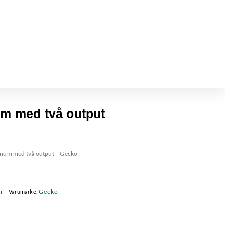
um med två output
tinum med två output – Gecko
ar
Gecko
Varumärke: