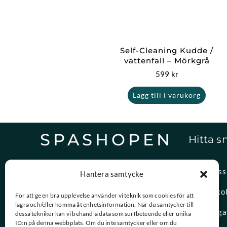
Self-Cleaning Kudde /
vattenfall – Mörkgrå
599
kr
Lägg till i varukorg
SPASHOPEN
Hitta s
Specialister på,
Om oss
Hantera samtycke
reservdelar och vattenvård.
Spasko
För att ge en bra upplevelse använder vi teknik som cookies för att
lagra och/eller komma åt enhetsinformation. När du samtycker till
08-756 20 00
Vanliga
dessa tekniker kan vi behandla data som surfbeteende eller unika
Vardagar 09:00 – 15:00
ID:n på denna webbplats. Om du inte samtycker eller om du