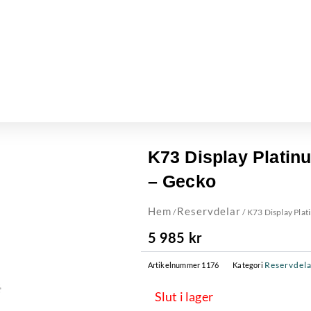
K73 Display Platin
– Gecko
Hem
Reservdelar
/
/ K73 Display Pla
5 985
kr
Reservdel
Artikelnummer
1176
Kategori
Slut i lager