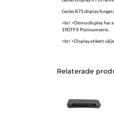
Gecko K73 display funger
<br/ >Denna display har a
19DTFX Platinumserie.
<br/ >Display etikett sälj
Relaterade prod