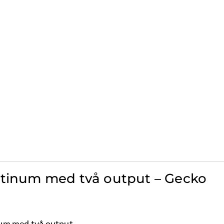
atinum med två output – Gecko
um med två output.