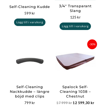
3/4″ Transparant
Self-Cleaning Kudde
Slang
599
kr
125
kr
Lägg till i varukorg
Lägg till i varukorg
Det
Det
-30%
ursprungliga
nuvar
priset
priset
var:
är:
17
12
999 kr.
599,30
Self-Cleaning
Spalock Self-
Nackkudde – längre
Cleaning 1038 –
böjd med clips
Chestnut
799
kr
17 999
kr
12 599,30
kr