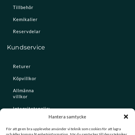
Tillbehör
Kemikalier
Reservdelar
Kundservice
Returer
Köpvillkor
Allmänna
villkor
Integritetspolicy
Hantera samtycke
Ångra köp
För att ge en bra upplevelse använder vi teknik som cookies för att lagra
och/eller komma åt enhetsinformation. När du samtycker till dessa tekniker