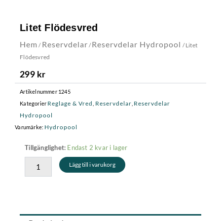
Litet Flödesvred
Hem
Reservdelar
Reservdelar Hydropool
/
/
/ Litet
Flödesvred
299
kr
Artikelnummer
1245
Reglage & Vred
Reservdelar
Reservdelar
Kategorier
,
,
Hydropool
Hydropool
Varumärke:
Litet
Endast 2 kvar i lager
Tillgänglighet:
Flödesvred
Lägg till i varukorg
mängd