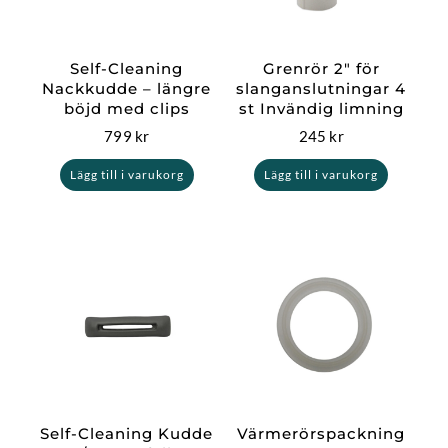
Self-Cleaning
Grenrör 2″ för
Nackkudde – längre
slanganslutningar 4
böjd med clips
st Invändig limning
799
kr
245
kr
Lägg till i varukorg
Lägg till i varukorg
Self-Cleaning Kudde
Värmerörspackning