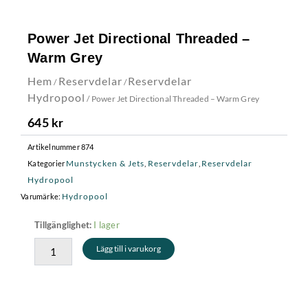
Power Jet Directional Threaded –
Warm Grey
Hem
Reservdelar
Reservdelar
/
/
Hydropool
/ Power Jet Directional Threaded – Warm Grey
645
kr
Artikelnummer
874
Munstycken & Jets
Reservdelar
Reservdelar
Kategorier
,
,
Hydropool
Hydropool
Varumärke:
Power
I lager
Tillgänglighet:
Jet
Lägg till i varukorg
Directional
Threaded
-
Warm
Grey