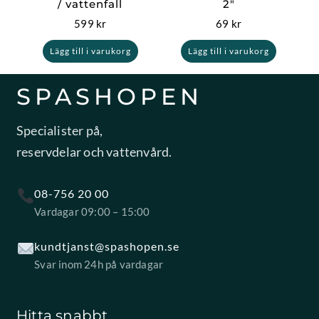
/ vattenfall
2″
599
kr
69
kr
Lägg till i varukorg
Lägg till i varukorg
SPASHOPEN
Specialister på,
reservdelar och vattenvård.
08-756 20 00
Vardagar 09:00 – 15:00
kundtjanst@spashopen.se
Svar inom 24h på vardagar
Hitta snabbt