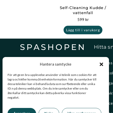
Self-Cleaning Kudde /
vattenfall
599
kr
Lägg till i varukorg
SPASHOPEN
Hitta s
Specialister på,
Om oss
Hantera samtycke
reservdelar och vattenvård.
Spasko
För att ge en bra upplevelse använder vi teknik som cookies för att
lagra och/eller komma åt enhetsinformation. När du samtycker till
08-756 20 00
Vanliga
dessa tekniker kan vi behandla data som surfbeteende eller unika
Vardagar 09:00 – 15:00
ID:n på denna webbplats. Om du inte samtycker eller om du
Kontak
återkallar ditt samtycke kan detta påverka vissa funktioner
negativt.
kundtjanst@spashopen.se
Servic
Svar inom 24h på vardagar