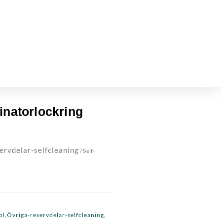
inatorlockring
ervdelar-selfcleaning
/ Self-
ol
Övriga-reservdelar-selfcleaning
,
,