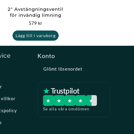
2″ Avstängningsventil
för invändig limning
579
kr
Lägg till i varukorg
vice
Konto
Glömt lösenordet
r
★ Trustpilot
villkor
★
★
★
★
★
Se alla våra omdömen
tspolicy
p