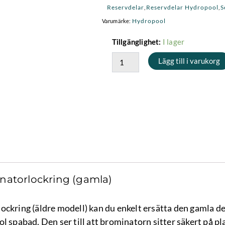
Reservdelar
Reservdelar Hydropool
S
,
,
Hydropool
Varumärke:
Self-
I lager
Tillgänglighet:
Cleaning
Lägg till i varukorg
Brominatorlockring
(gamla)
mängd
natorlockring (gamla)
ockring (äldre modell) kan du enkelt ersätta den gamla de
l spabad. Den ser till att brominatorn sitter säkert på pl