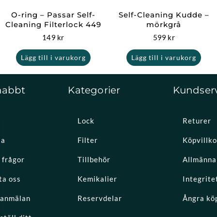
O-ring – Passar Self-
Self-Cleaning Kudde –
Cleaning Filterlock 449
mörkgrå
149
kr
599
kr
Lägg till i varukorg
Lägg till i varukorg
nabbt
Kategorier
Kundser
Lock
Returer
la
Filter
Köpvillko
 frågor
Tillbehör
Allmänna 
ta oss
Kemikalier
Integrite
eanmälan
Reservdelar
Ångra kö