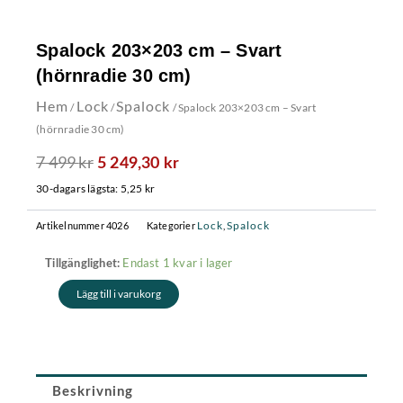
Spalock 203×203 cm – Svart
(hörnradie 30 cm)
Hem
Lock
Spalock
/
/
/ Spalock 203×203 cm – Svart
(hörnradie 30 cm)
7 499
kr
Det
Det
5 249,30
kr
ursprungliga
nuvarande
30-dagars lägsta:
5,25
kr
priset
priset
var:
är:
Lock
Spalock
Artikelnummer
4026
Kategorier
,
7
5
Spalock
Endast 1 kvar i lager
Tillgänglighet:
499 kr.
249,30 kr.
203x203
Lägg till i varukorg
cm
-
Svart
(hörnradie
30
cm)
Beskrivning