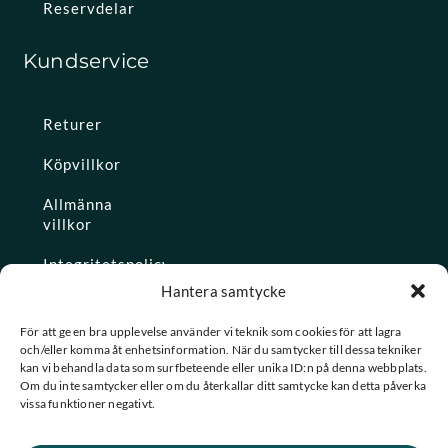
Reservdelar
Kundservice
Returer
Köpvillkor
Allmänna
villkor
Integritetspolicy
Hantera samtycke
Ångra köp
För att ge en bra upplevelse använder vi teknik som cookies för att lagra
och/eller komma åt enhetsinformation. När du samtycker till dessa tekniker
Konto
kan vi behandla data som surfbeteende eller unika ID:n på denna webbplats.
Om du inte samtycker eller om du återkallar ditt samtycke kan detta påverka
Glömt
vissa funktioner negativt.
lösenordet