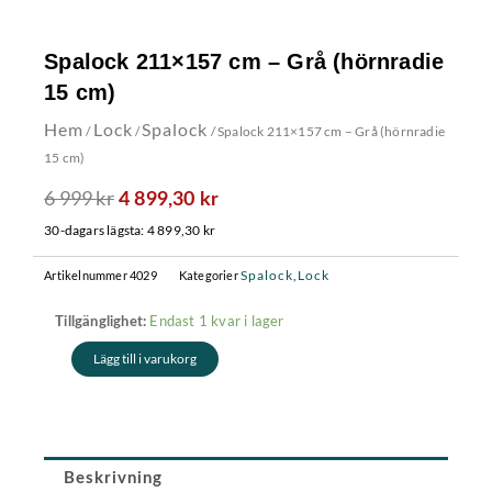
Spalock 211×157 cm – Grå (hörnradie
15 cm)
Hem
Lock
Spalock
/
/
/ Spalock 211×157 cm – Grå (hörnradie
15 cm)
6 999
kr
Det
Det
4 899,30
kr
ursprungliga
nuvarande
30-dagars lägsta:
4 899,30
kr
priset
priset
var:
är:
Spalock
Lock
Artikelnummer
4029
Kategorier
,
6
4
Spalock
Endast 1 kvar i lager
Tillgänglighet:
999 kr.
899,30 kr.
211x157
Lägg till i varukorg
cm
-
Grå
(hörnradie
15
cm)
Beskrivning