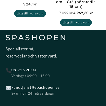
cm – Grå (hörnradie
3 249
kr
15 cm)
7 099
kr
4 969,30
kr
Lägg till i varukorg
Lägg till i varukorg
SPASHOPEN
Specialister på,
reservdelar och vattenvård.
08-756 20 00
Vardagar 09:00 – 15:00
kundtjanst@spashopen.se
Svar inom 24h på vardagar