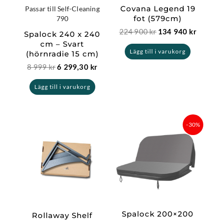
Covana Legend 19
Passar till Self-Cleaning
fot (579cm)
790
224 900
kr
134 940
kr
Spalock 240 x 240
cm – Svart
Lägg till i varukorg
(hörnradie 15 cm)
8 999
kr
6 299,30
kr
Lägg till i varukorg
Det
Det
-30%
ursprungliga
nuvaran
priset
priset
var:
är:
7
4
099 kr.
969,30 k
Spalock 200×200
Rollaway Shelf