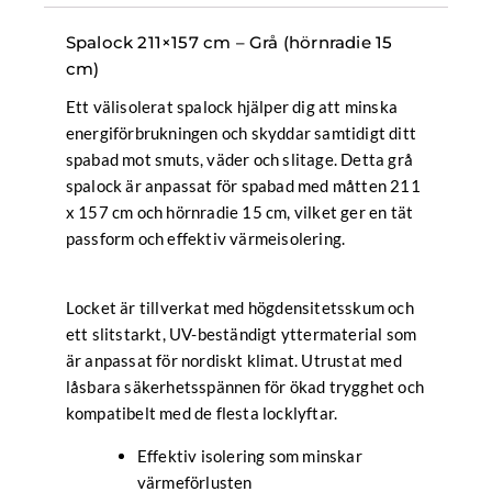
mängd
Spalock 211×157 cm – Grå (hörnradie 15
cm)
Ett välisolerat spalock hjälper dig att minska
energiförbrukningen och skyddar samtidigt ditt
spabad mot smuts, väder och slitage. Detta grå
spalock är anpassat för spabad med måtten 211
x 157 cm och hörnradie 15 cm, vilket ger en tät
passform och effektiv värmeisolering.
Locket är tillverkat med högdensitetsskum och
ett slitstarkt, UV-beständigt yttermaterial som
är anpassat för nordiskt klimat. Utrustat med
låsbara säkerhetsspännen för ökad trygghet och
kompatibelt med de flesta locklyftar.
Effektiv isolering som minskar
värmeförlusten