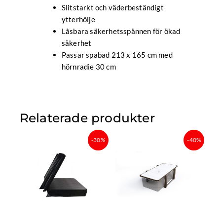
Slitstarkt och väderbeständigt
ytterhölje
Låsbara säkerhetsspännen för ökad
säkerhet
Passar spabad 213 x 165 cm med
hörnradie 30 cm
Relaterade produkter
Det
Det
Det
Det
-30%
-40%
ursprungliga
nuvarande
ursprungliga
nuvara
priset
priset
priset
priset
var:
är:
var:
är:
8
6
224
134
999 kr.
299,30 kr.
900 kr.
940 kr.