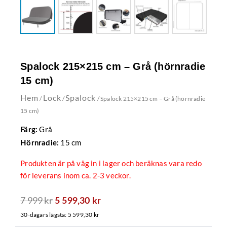
Spalock 215×215 cm – Grå (hörnradie
15 cm)
Hem
Lock
Spalock
/
/
/ Spalock 215×215 cm – Grå (hörnradie
15 cm)
Grå
Färg:
15 cm
Hörnradie:
Produkten är på väg in i lager och beräknas vara redo
för leverans inom ca. 2-3 veckor.
7 999
kr
Det
Det
5 599,30
kr
ursprungliga
nuvarande
30-dagars lägsta:
5 599,30
kr
priset
priset