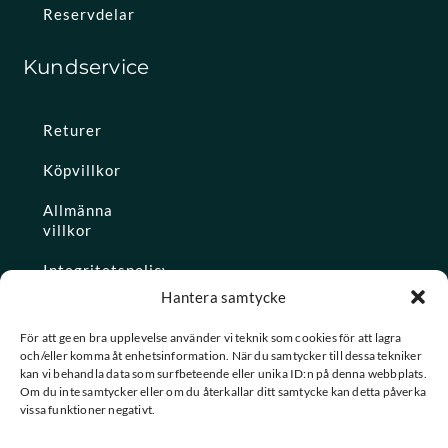
Reservdelar
Kundservice
Returer
Köpvillkor
Allmänna
villkor
Integritetspolicy
Hantera samtycke
Ångra köp
För att ge en bra upplevelse använder vi teknik som cookies för att lagra
och/eller komma åt enhetsinformation. När du samtycker till dessa tekniker
Konto
kan vi behandla data som surfbeteende eller unika ID:n på denna webbplats.
Om du inte samtycker eller om du återkallar ditt samtycke kan detta påverka
Glömt
vissa funktioner negativt.
lösenordet