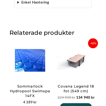
Enkel Hantering
Relaterade produkter
Det
Det
-40%
ursprungliga
nuvara
priset
priset
var:
är:
224
134
900 kr.
940 kr.
Sommarlock
Covana Legend 18
Hydropool Swimspa
fot (549 cm)
14FX
224 900
kr
134 940
kr
4 389
kr