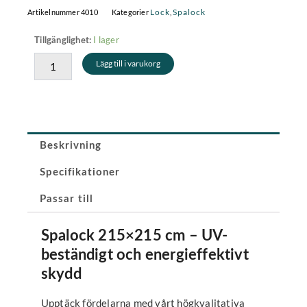
var:
är:
Lock
Spalock
Artikelnummer
4010
Kategorier
,
7
5
Spalock
I lager
Tillgänglighet:
999 kr.
599,30 kr.
215x215
Lägg till i varukorg
cm
-
Grå
(hörnradie
15
cm)
Beskrivning
mängd
Specifikationer
Passar till
Spalock 215×215 cm – UV-
beständigt och energieffektivt
skydd
Upptäck fördelarna med vårt högkvalitativa