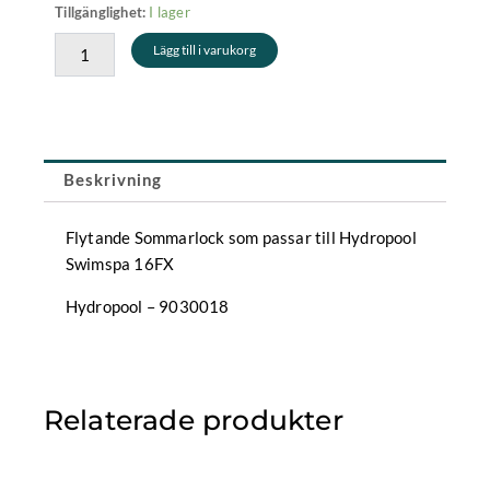
Sommarlock
I lager
Tillgänglighet:
Hydropool
Lägg till i varukorg
Swimspa
16FX
mängd
Beskrivning
Flytande Sommarlock som passar till Hydropool
Swimspa 16FX
Hydropool – 9030018
Relaterade produkter