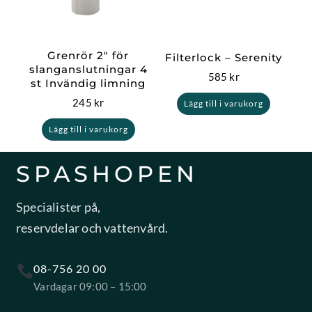
Grenrör 2″ för
Filterlock – Serenity
slanganslutningar 4
585
kr
st Invändig limning
245
kr
Lägg till i varukorg
Lägg till i varukorg
SPASHOPEN
Specialister på,
reservdelar och vattenvård.
08-756 20 00
Vardagar 09:00 – 15:00