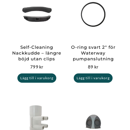
Self-Cleaning
O-ring svart 2″ för
Nackkudde – längre
Waterway
böjd utan clips
pumpanslutning
799
kr
89
kr
Lägg till i varukorg
Lägg till i varukorg