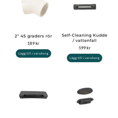
Self-Cleaning Kudde
2″ 45 graders rör
/ vattenfall
189
kr
599
kr
Lägg till i varukorg
Lägg till i varukorg