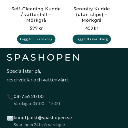
Self-Cleaning Kudde
Serenity Kudde
/ vattenfall –
(utan clips) –
Mörkgrå
Mörkgrå
599
kr
459
kr
Lägg till i varukorg
Lägg till i varukorg
SPASHOPEN
Specialister på,
reservdelar och vattenvård.
08-756 20 00
Vardagar 09:00 – 15:00
kundtjanst@spashopen.se
Svar inom 24h på vardagar