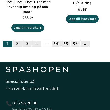
1 1/2″x1 1/2″x1 1/2″ T-rör med
1 1/3 O-ring
invändig limning på alla
69
kr
sidor
255
kr
Lägg till i varukorg
Lägg till i varukorg
1
2
3
4
…
54
55
56
→
SPASHOPEN
Specialister på,
reservdelar och vattenvård.
08-756 20 00
Vardagar 09:00 – 15:00