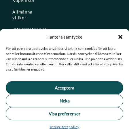
Köpvillkor
Allmänna
villkor
Integritetspolicy
Hantera samtycke
Ångra köp
För att ge en bra upplevelse använder vi teknik som cookies för att lagra
och/eller komma åt enhetsinformation. När du samtycker till dessa tekniker
Konto
kan vi behandla data som surfbeteende eller unika ID:n på denna webbplats.
Om du inte samtycker eller om du återkallar ditt samtycke kan detta påverka
Glömt
vissa funktioner negativt.
lösenordet
Acceptera
★ Trustpilot
Neka
★
★
★
★
★
Se alla våra omdömen
Visa preferenser
F
I
© 2026 Spashopen. Alla rättigheter förbehållna.
Integritetspolicy