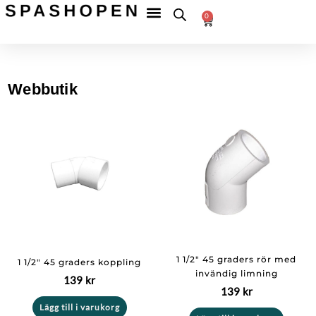
Hoppa
Fri
frakt
0
till
Betala
till
Varukorg
tryggt
ombud
innehåll
över
599 kr
Webbutik
1 1/2″ 45 graders rör med
1 1/2″ 45 graders koppling
invändig limning
139
kr
139
kr
Lägg till i varukorg