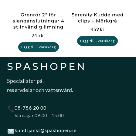
Grenrör 2″ för
Serenity Kudde med
slanganslutningar 4
clips – Mörkgrå
st Invändig limning
459
kr
245
kr
Lägg till i varukorg
Lägg till i varukorg
SPASHOPEN
Specialister på,
reservdelar och vattenvård.
08-756 20 00
Vardagar 09:00 – 15:00
kundtjanst@spashopen.se