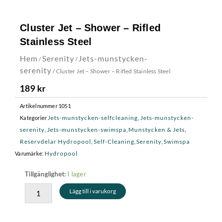
Cluster Jet – Shower – Rifled
Stainless Steel
Hem
Serenity
Jets-munstycken-
/
/
serenity
/ Cluster Jet – Shower – Rifled Stainless Steel
189
kr
Artikelnummer
1051
Jets-munstycken-selfcleaning
Jets-munstycken-
Kategorier
,
serenity
Jets-munstycken-swimspa
Munstycken & Jets
,
,
,
Reservdelar Hydropool
Self-Cleaning
Serenity
Swimspa
,
,
,
Hydropool
Varumärke:
Cluster
I lager
Tillgänglighet:
Jet
Lägg till i varukorg
-
Shower
-