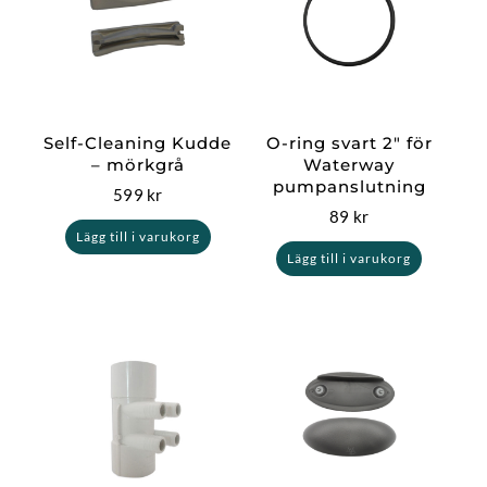
Self-Cleaning Kudde
O-ring svart 2″ för
– mörkgrå
Waterway
pumpanslutning
599
kr
89
kr
Lägg till i varukorg
Lägg till i varukorg