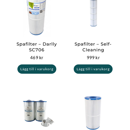
Spafilter – Darlly
Spafilter – Self-
SC706
Cleaning
469
kr
999
kr
Lägg till i varukorg
Lägg till i varukorg