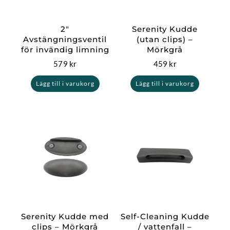
2″
Serenity Kudde
Avstängningsventil
(utan clips) –
för invändig limning
Mörkgrå
579
kr
459
kr
Lägg till i varukorg
Lägg till i varukorg
Serenity Kudde med
Self-Cleaning Kudde
clips – Mörkgrå
/ vattenfall –