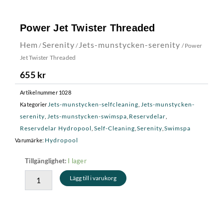
Power Jet Twister Threaded
Hem
Serenity
Jets-munstycken-serenity
/
/
/ Power
Jet Twister Threaded
655
kr
Artikelnummer
1028
Jets-munstycken-selfcleaning
Jets-munstycken-
Kategorier
,
serenity
Jets-munstycken-swimspa
Reservdelar
,
,
,
Reservdelar Hydropool
Self-Cleaning
Serenity
Swimspa
,
,
,
Hydropool
Varumärke:
Power
I lager
Tillgänglighet:
Jet
Lägg till i varukorg
Twister
Threaded
mängd