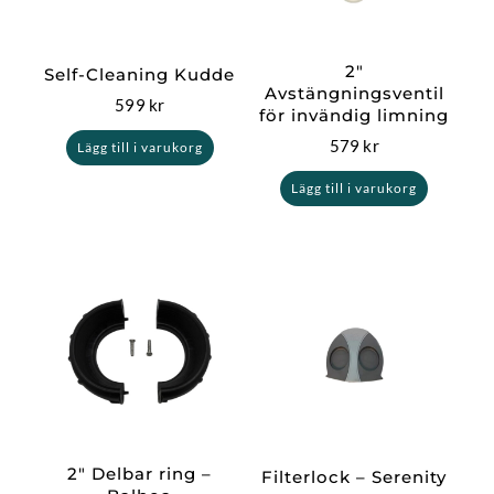
2″
Self-Cleaning Kudde
Avstängningsventil
599
kr
för invändig limning
579
kr
Lägg till i varukorg
Lägg till i varukorg
2″ Delbar ring –
Filterlock – Serenity