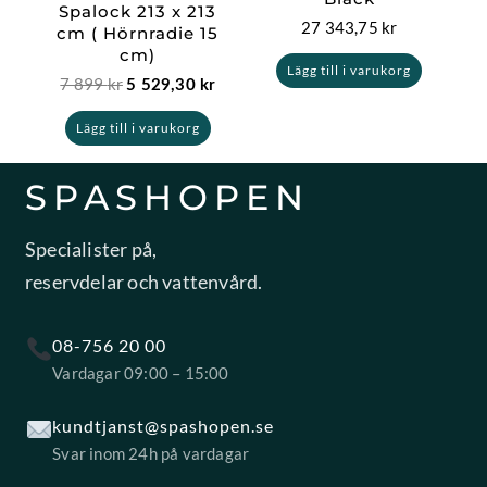
Spalock 213 x 213
27 343,75
kr
cm ( Hörnradie 15
cm)
Lägg till i varukorg
7 899
kr
5 529,30
kr
Lägg till i varukorg
SPASHOPEN
Specialister på,
reservdelar och vattenvård.
08-756 20 00
Vardagar 09:00 – 15:00
kundtjanst@spashopen.se
Svar inom 24h på vardagar