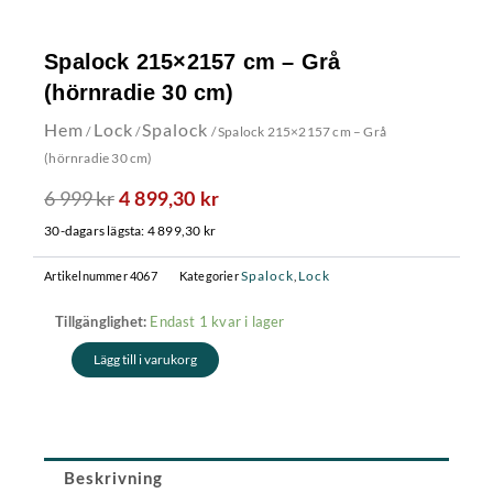
Spalock 215×2157 cm – Grå
(hörnradie 30 cm)
Hem
Lock
Spalock
/
/
/ Spalock 215×2157 cm – Grå
(hörnradie 30 cm)
6 999
kr
Det
Det
4 899,30
kr
ursprungliga
nuvarande
30-dagars lägsta:
4 899,30
kr
priset
priset
var:
är:
Spalock
Lock
Artikelnummer
4067
Kategorier
,
6
4
Spalock
Endast 1 kvar i lager
Tillgänglighet:
999 kr.
899,30 kr.
215x2157
Lägg till i varukorg
cm
-
Grå
(hörnradie
30
cm)
Beskrivning