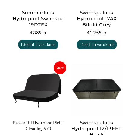
Sommarlock
Swimspalock
Hydropool Swimspa
Hydropool 17AX
19DTFX
Bifold Grey
4 389
kr
41 255
kr
Lägg till i varukorg
Lägg till i varukorg
Det
Det
-30%
ursprungliga
nuvarande
priset
priset
var:
är:
7
5
899 kr.
529,30 kr.
Swimspalock
Passar till Hydropool Self-
Hydropool 12/13FFP
Cleaning 670
Black