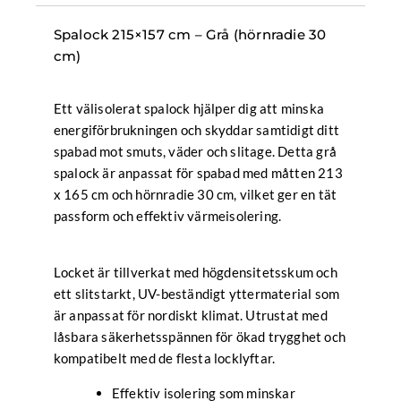
mängd
Spalock 215×157 cm – Grå (hörnradie 30
cm)
Ett välisolerat spalock hjälper dig att minska
energiförbrukningen och skyddar samtidigt ditt
spabad mot smuts, väder och slitage. Detta grå
spalock är anpassat för spabad med måtten 213
x 165 cm och hörnradie 30 cm, vilket ger en tät
passform och effektiv värmeisolering.
Locket är tillverkat med högdensitetsskum och
ett slitstarkt, UV-beständigt yttermaterial som
är anpassat för nordiskt klimat. Utrustat med
låsbara säkerhetsspännen för ökad trygghet och
kompatibelt med de flesta locklyftar.
Effektiv isolering som minskar