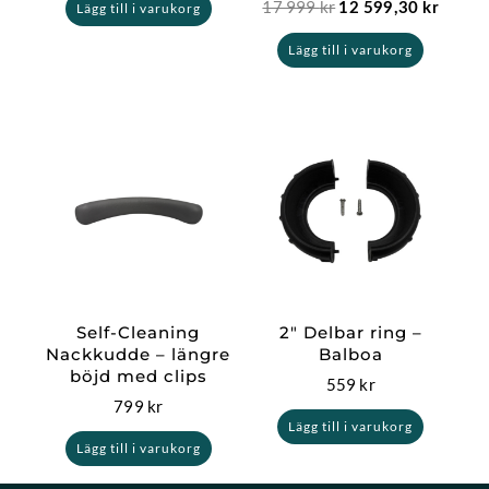
17 999
kr
12 599,30
kr
Lägg till i varukorg
Lägg till i varukorg
Self-Cleaning
2″ Delbar ring –
Nackkudde – längre
Balboa
böjd med clips
559
kr
799
kr
Lägg till i varukorg
Lägg till i varukorg