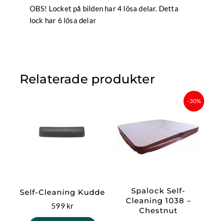
OBS! Locket på bilden har 4 lösa delar. Detta
lock har 6 lösa delar
Relaterade produkter
Det
Det
-30%
ursprungliga
nuvar
priset
priset
var:
är:
17
12
999 kr.
599,30
Spalock Self-
Self-Cleaning Kudde
Cleaning 1038 –
599
kr
Chestnut