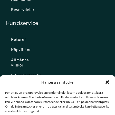
Reservdelar
Kundservice
Returer
Köpvillkor
Allmänna
villkor
Integritetspolicy
Hantera samtycke
Ångra köp
För att ge en bra upplevelse använder vi teknik som cookies för att lagra
och/eller komma åt enhetsinformation. När du samtycker till dessa tekniker
Konto
kan vi behandla data som surfbeteende eller unika ID:n på denna webbplats.
Om du inte samtycker eller om du återkallar ditt samtycke kan detta påverka
Glömt
vissa funktioner negativt.