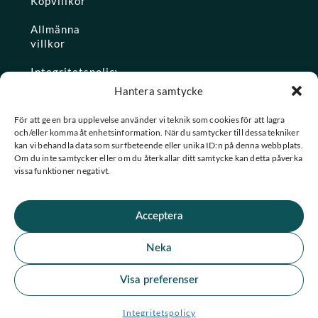
Köpvillkor
Allmänna
villkor
Integritetspolicy
Hantera samtycke
Ångra köp
För att ge en bra upplevelse använder vi teknik som cookies för att lagra
och/eller komma åt enhetsinformation. När du samtycker till dessa tekniker
Konto
kan vi behandla data som surfbeteende eller unika ID:n på denna webbplats.
Om du inte samtycker eller om du återkallar ditt samtycke kan detta påverka
Glömt
vissa funktioner negativt.
lösenordet
Acceptera
★ Trustpilot
Neka
★
★
★
★
★
Se alla våra omdömen
Visa preferenser
F
I
© 2026 Spashopen. Alla rättigheter förbehållna.
Integritetspolicy