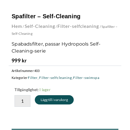
Spafilter – Self-Cleaning
Hem
Self-Cleaning
Filter-selfcleaning
/
/
/ Spafilter –
Self-Cleaning
Spabadsfilter, passar Hydropools Self-
Cleaning-serie
999
kr
Artikelnummer
403
Filter
Filter-selfcleaning
Filter-swimspa
Kategorier
,
,
Spafilter
I lager
Tillgänglighet:
-
Lägg till i varukorg
Self-
Cleaning
mängd