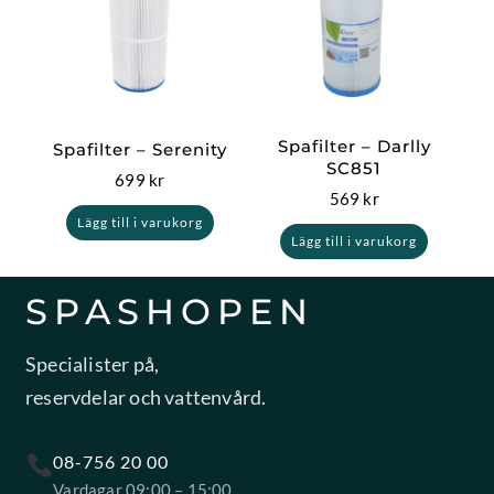
Spafilter – Darlly
Spafilter – Serenity
SC851
699
kr
569
kr
Lägg till i varukorg
Lägg till i varukorg
SPASHOPEN
Specialister på,
reservdelar och vattenvård.
08-756 20 00
Vardagar 09:00 – 15:00