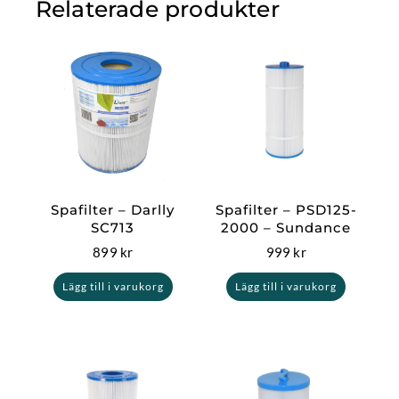
Relaterade produkter
Spafilter – Darlly
Spafilter – PSD125-
SC713
2000 – Sundance
899
kr
999
kr
Lägg till i varukorg
Lägg till i varukorg