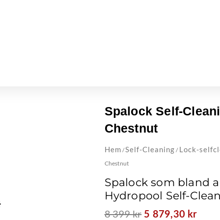
Spalock Self-Clean
Chestnut
Hem
Self-Cleaning
Lock-selfc
/
/
Chestnut
Spalock som bland an
Hydropool Self-Clea
8 399
kr
Det
Det
5 879,30
kr