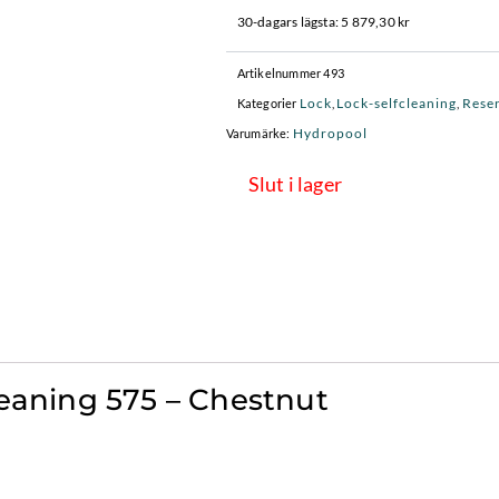
ursprungliga
nuva
30-dagars lägsta:
5 879,30
kr
priset
prise
var:
är:
Artikelnummer
493
8
5
Lock
Lock-selfcleaning
Rese
Kategorier
,
,
399 kr.
879,3
Hydropool
Varumärke:
Slut i lager
leaning 575 – Chestnut