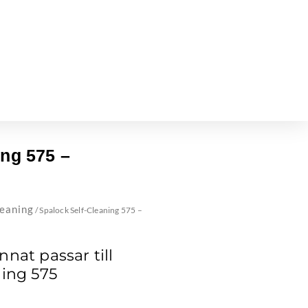
ing 575 –
leaning
/ Spalock Self-Cleaning 575 –
nat passar till
ning 575