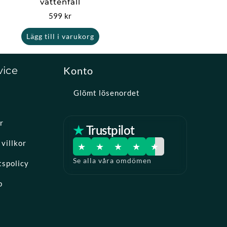
vattenfall
599
kr
Lägg till i varukorg
vice
Konto
Glömt lösenordet
r
★ Trustpilot
villkor
★
★
★
★
★
Se alla våra omdömen
tspolicy
p