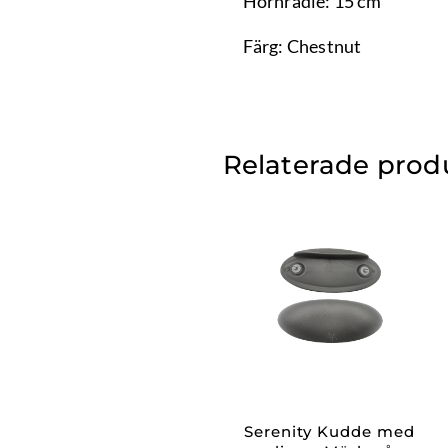
Hörnradie: 15 cm
Färg: Chestnut
Relaterade prod
Serenity Kudde med