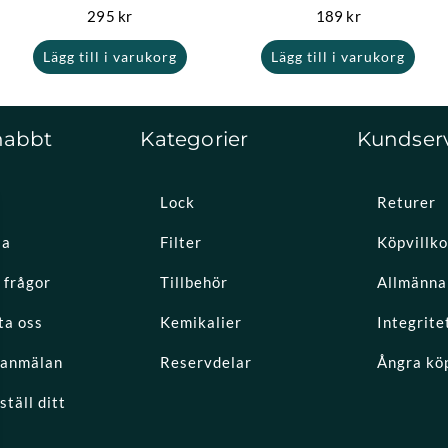
295
kr
189
kr
Lägg till i varukorg
Lägg till i varukorg
nabbt
Kategorier
Kundser
Lock
Returer
la
Filter
Köpvillko
 frågor
Tillbehör
Allmänna 
ta oss
Kemikalier
Integrite
eanmälan
Reservdelar
Ångra kö
täll ditt
k