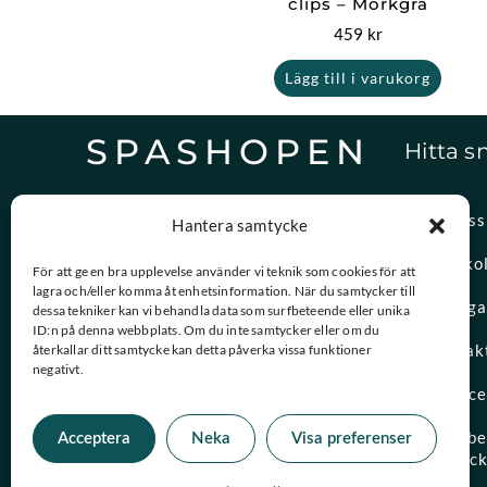
clips – Mörkgrå
459
kr
Lägg till i varukorg
SPASHOPEN
Hitta s
Specialister på,
Om oss
Hantera samtycke
reservdelar och vattenvård.
Spasko
För att ge en bra upplevelse använder vi teknik som cookies för att
lagra och/eller komma åt enhetsinformation. När du samtycker till
08-756 20 00
Vanliga
dessa tekniker kan vi behandla data som surfbeteende eller unika
Vardagar 09:00 – 15:00
ID:n på denna webbplats. Om du inte samtycker eller om du
Kontak
återkallar ditt samtycke kan detta påverka vissa funktioner
negativt.
kundtjanst@spashopen.se
Servic
Svar inom 24h på vardagar
Måttbes
Acceptera
Neka
Visa preferenser
spaloc