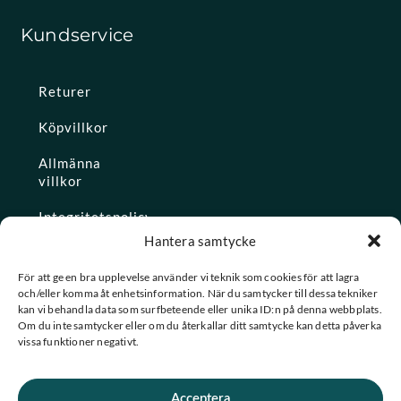
Kundservice
Returer
Köpvillkor
Allmänna
villkor
Integritetspolicy
Hantera samtycke
Ångra köp
För att ge en bra upplevelse använder vi teknik som cookies för att lagra
och/eller komma åt enhetsinformation. När du samtycker till dessa tekniker
Konto
kan vi behandla data som surfbeteende eller unika ID:n på denna webbplats.
Om du inte samtycker eller om du återkallar ditt samtycke kan detta påverka
Glömt
vissa funktioner negativt.
lösenordet
Acceptera