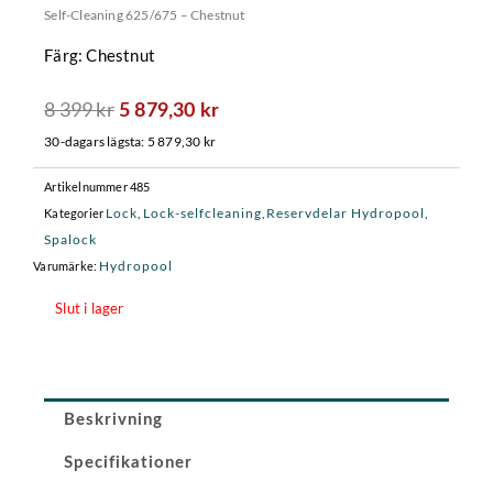
Self-Cleaning 625/675 – Chestnut
Färg: Chestnut
8 399
kr
Det
Det
5 879,30
kr
ursprungliga
nuvarande
30-dagars lägsta:
5 879,30
kr
priset
priset
var:
är:
Artikelnummer
485
8
5
Lock
Lock-selfcleaning
Reservdelar Hydropool
Kategorier
,
,
,
399 kr.
879,30 kr.
Spalock
Hydropool
Varumärke:
Slut i lager
Beskrivning
Specifikationer