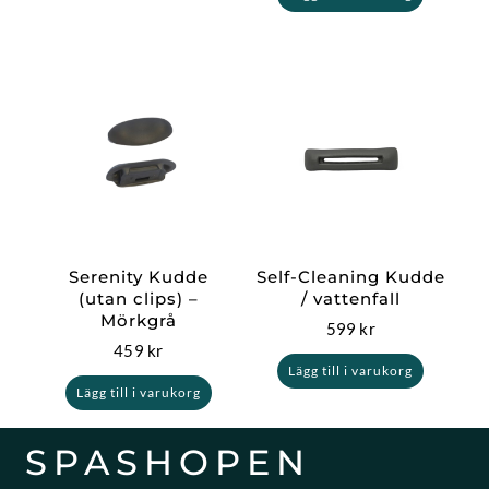
Serenity Kudde
Self-Cleaning Kudde
(utan clips) –
/ vattenfall
Mörkgrå
599
kr
459
kr
Lägg till i varukorg
Lägg till i varukorg
SPASHOPEN