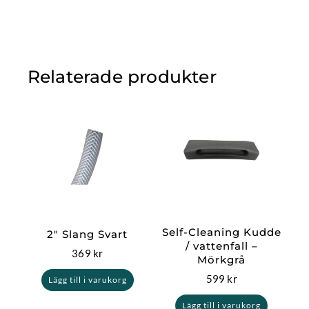
Relaterade produkter
Self-Cleaning Kudde
2″ Slang Svart
/ vattenfall –
369
kr
Mörkgrå
599
kr
Lägg till i varukorg
Lägg till i varukorg