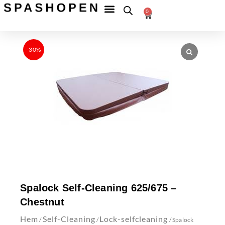
Hoppa
Fri
frakt
0
till
Betala
till
Varukorg
tryggt
ombud
innehåll
över
599 kr
-30%
Spalock Self-Cleaning 625/675 –
Chestnut
Hem
Self-Cleaning
Lock-selfcleaning
/
/
/ Spalock