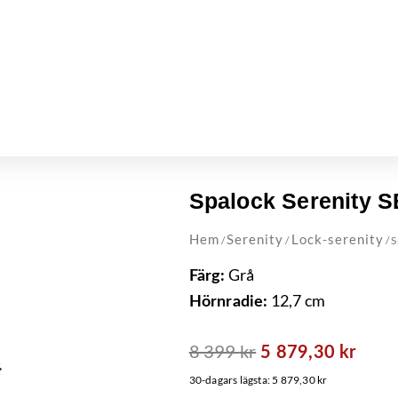
Spalock Serenity 
Hem
Serenity
Lock-serenity
/
/
/ 
Grå
Färg:
12,7 cm
Hörnradie:
8 399
kr
Det
Det
5 879,30
kr
ursprungliga
nuva
30-dagars lägsta:
5 879,30
kr
priset
prise