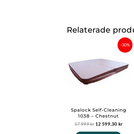
Relaterade prod
Det
Det
-30%
ursprungliga
nuva
priset
prise
var:
är:
17
12
999 kr.
599,3
Spalock Self-Cleaning
1038 – Chestnut
17 999
kr
12 599,30
kr