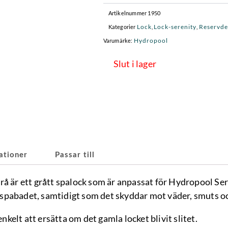
var:
är:
Artikelnummer
1950
8
5
Lock
Lock-serenity
Reservde
Kategorier
,
,
399 kr.
879,3
Hydropool
Varumärke:
Slut i lager
ationer
Passar till
rå är ett grått spalock som är anpassat för Hydropool Ser
 i spabadet, samtidigt som det skyddar mot väder, smuts oc
enkelt att ersätta om det gamla locket blivit slitet.