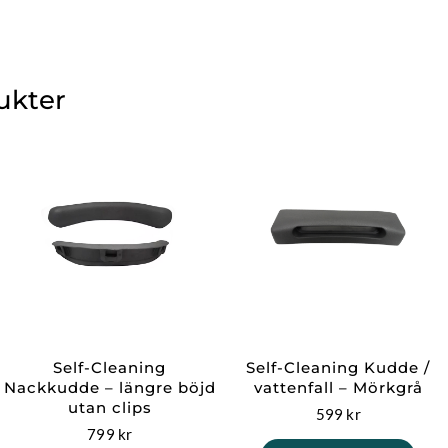
ukter
rande
t
0 kr.
Self-Cleaning
Self-Cleaning Kudde /
Nackkudde – längre böjd
vattenfall – Mörkgrå
utan clips
599
kr
799
kr