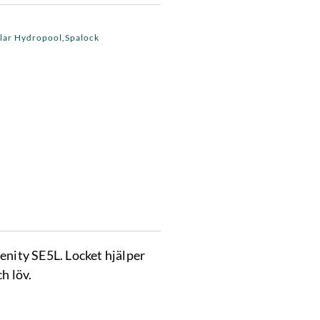
lar Hydropool
Spalock
,
0 kr.
enity SE5L. Locket hjälper
h löv.