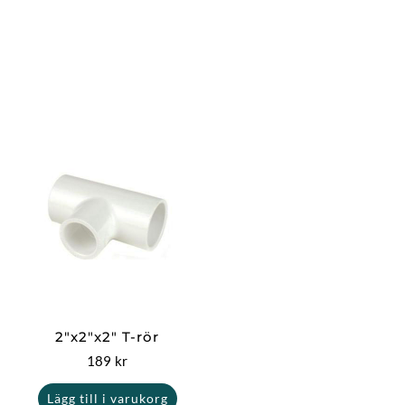
2″x2″x2″ T-rör
189
kr
Lägg till i varukorg