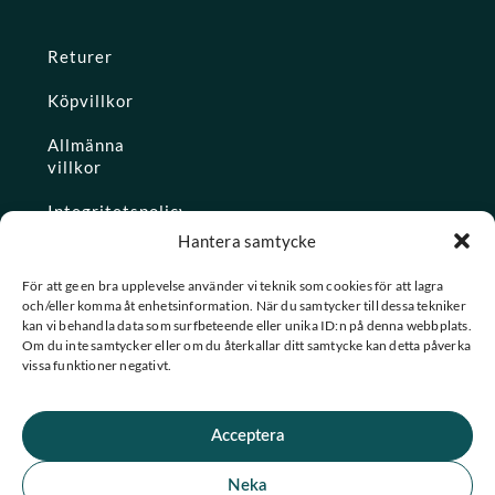
Returer
Köpvillkor
Allmänna
villkor
Integritetspolicy
Hantera samtycke
Ångra köp
För att ge en bra upplevelse använder vi teknik som cookies för att lagra
och/eller komma åt enhetsinformation. När du samtycker till dessa tekniker
Konto
kan vi behandla data som surfbeteende eller unika ID:n på denna webbplats.
Om du inte samtycker eller om du återkallar ditt samtycke kan detta påverka
Glömt
vissa funktioner negativt.
lösenordet
Acceptera
★ Trustpilot
Neka