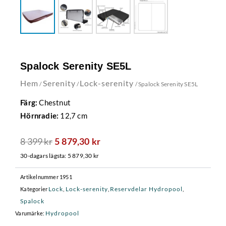
Spalock Serenity SE5L
Hem
Serenity
Lock-serenity
/
/
/ Spalock Serenity SE5L
Chestnut
Färg:
12,7 cm
Hörnradie:
8 399
kr
Det
Det
5 879,30
kr
ursprungliga
nuvarande
30-dagars lägsta:
5 879,30
kr
priset
priset
var:
är:
Artikelnummer
1951
8
5
Lock
Lock-serenity
Reservdelar Hydropool
Kategorier
,
,
,
399 kr.
879,30 kr.
Spalock
Hydropool
Varumärke: