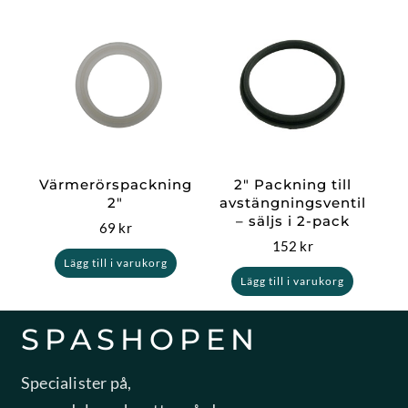
Värmerörspackning
2″ Packning till
2″
avstängningsventil
– säljs i 2-pack
69
kr
152
kr
Lägg till i varukorg
Lägg till i varukorg
SPASHOPEN
Specialister på,