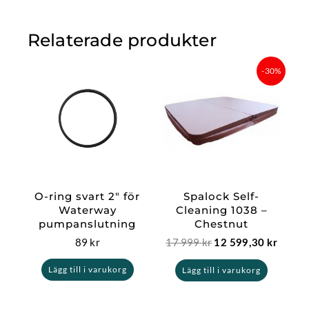
Relaterade produkter
Det
Det
-30%
ursprungliga
nuvar
priset
priset
var:
är:
17
12
999 kr.
599,30
O-ring svart 2″ för
Spalock Self-
Waterway
Cleaning 1038 –
pumpanslutning
Chestnut
89
kr
17 999
kr
12 599,30
kr
Lägg till i varukorg
Lägg till i varukorg